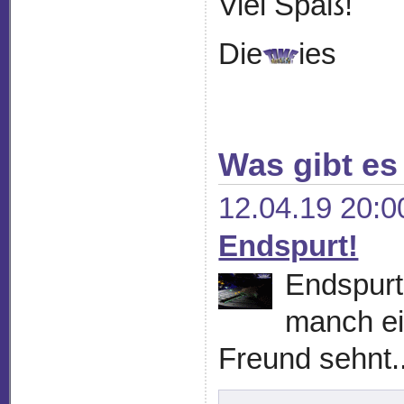
Viel Spaß!
Die
ies
Was gibt es
12.04.19 20:0
Endspurt!
Endspurt!
manch ei
Freund sehnt..