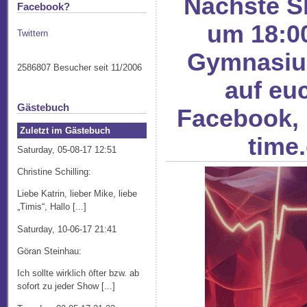
Nächste S
Facebook?
um 18:0
Twittern
Gymnasium
2586807 Besucher seit 11/2006
auf eu
Gästebuch
Facebook, 
Zuletzt im Gästebuch
time
Saturday, 05-08-17 12:51
Christine Schilling:
Liebe Katrin, lieber Mike, liebe
„Timis“, Hallo [...]
Saturday, 10-06-17 21:41
Göran Steinhau:
Ich sollte wirklich öfter bzw. ab
sofort zu jeder Show [...]