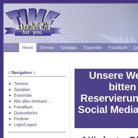
Home
Termine
Spielplan
Ensemble
Fotoalbum
Q
Unsere Web
:: Navigation ::
bitte
Termine
Spielplan
Reservierun
Ensemble
Wie alles entstand ...
Social Media
Fotoalbum
Quasselecke
Förderer
Login/Logout