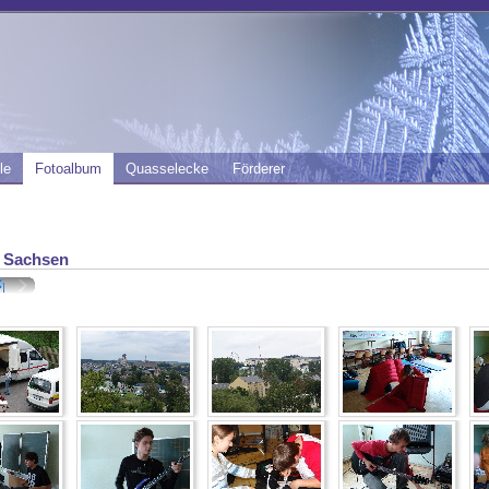
le
Fotoalbum
Quasselecke
Förderer
r Sachsen