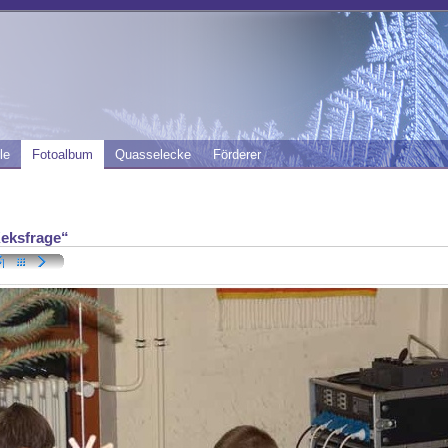
le
Fotoalbum
Quasselecke
Förderer
eksfrage“