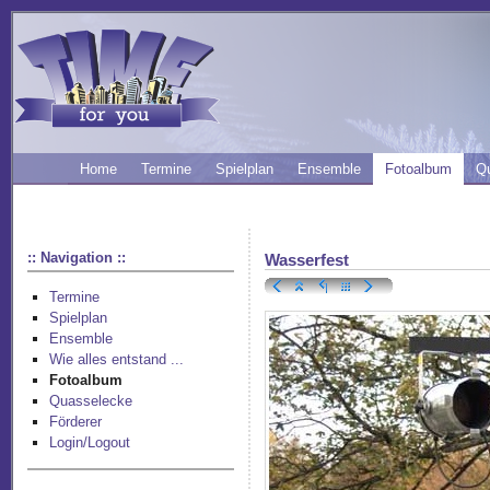
Home
Termine
Spielplan
Ensemble
Fotoalbum
Q
:: Navigation ::
Wasserfest
Termine
Spielplan
Ensemble
Wie alles entstand ...
Fotoalbum
Quasselecke
Förderer
Login/Logout