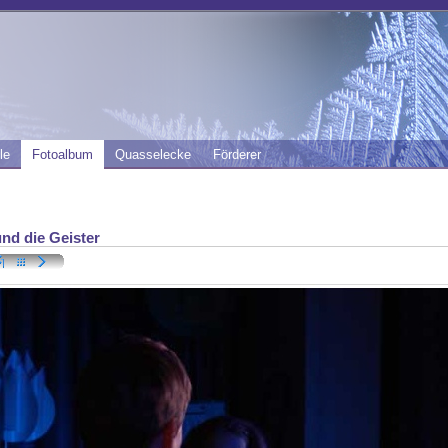
le
Fotoalbum
Quasselecke
Förderer
und die Geister