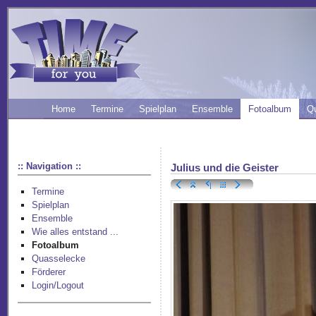
Home
Termine
Spielplan
Ensemble
Fotoalbum
Q
:: Navigation ::
Julius und die Geister
Termine
Spielplan
Ensemble
Wie alles entstand ...
Fotoalbum
Quasselecke
Förderer
Login/Logout