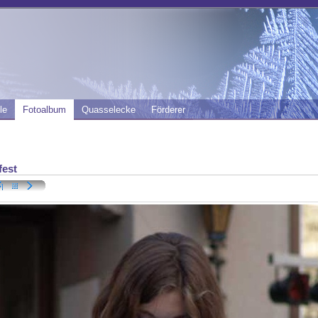
le
Fotoalbum
Quasselecke
Förderer
fest