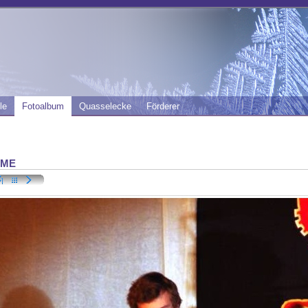
le
Fotoalbum
Quasselecke
Förderer
IME