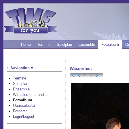
Home
Termine
Spielplan
Ensemble
Fotoalbum
Q
:: Navigation ::
Wasserfest
Termine
Spielplan
Ensemble
Wie alles entstand ...
Fotoalbum
Quasselecke
Förderer
Login/Logout