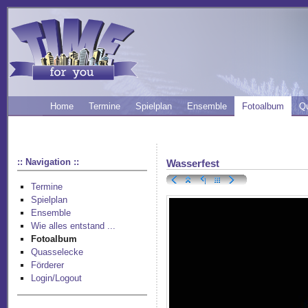
Home
Termine
Spielplan
Ensemble
Fotoalbum
Q
:: Navigation ::
Wasserfest
Termine
Spielplan
Ensemble
Wie alles entstand ...
Fotoalbum
Quasselecke
Förderer
Login/Logout