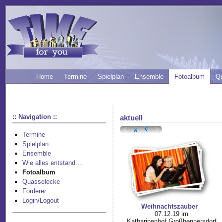
Home
Termine
Spielplan
Ensemble
Fotoalbum
Q
:: Navigation ::
aktuell
Termine
Spielplan
Ensemble
Wie alles entstand ...
Fotoalbum
Quasselecke
Förderer
Login/Logout
Weihnachtszauber
07.12.19 im
Katharinenhof Großhennersdorf