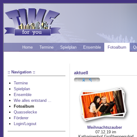
Home
Termine
Spielplan
Ensemble
Fotoalbum
Q
:: Navigation ::
aktuell
Termine
Spielplan
Ensemble
Wie alles entstand ...
Fotoalbum
Quasselecke
Förderer
Login/Logout
Weihnachtszauber
07.12.19 im
Katharinenhof Großhennersdorf