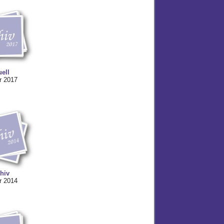
uell
r 2017
hiv
r 2014