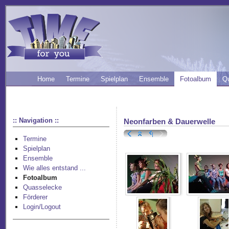
Home
Termine
Spielplan
Ensemble
Fotoalbum
Q
:: Navigation ::
Neonfarben & Dauerwelle
Termine
Spielplan
Ensemble
Wie alles entstand ...
Fotoalbum
Quasselecke
Förderer
Login/Logout