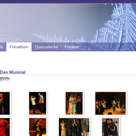
le
Fotoalbum
Quasselecke
Förderer
 Das Musical