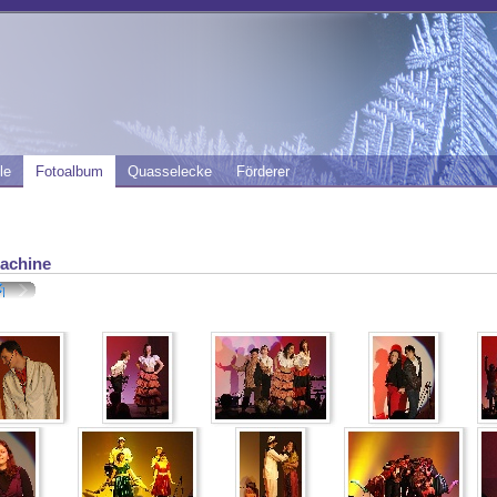
le
Fotoalbum
Quasselecke
Förderer
achine