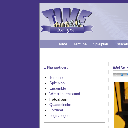
Home
Termine
Spielplan
Ensemb
:: Navigation ::
Weiße 
Termine
Spielplan
Ensemble
Wie alles entstand ...
Fotoalbum
Quasselecke
Förderer
Login/Logout