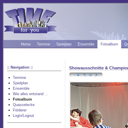
Home
Termine
Spielplan
Ensemble
Fotoalbum
Q
:: Navigation ::
Showausschnitte & Champio
Termine
Spielplan
Ensemble
Wie alles entstand ...
Fotoalbum
Quasselecke
Förderer
Login/Logout