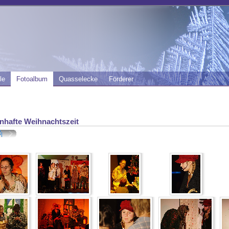
le
Fotoalbum
Quasselecke
Förderer
nhafte Weihnachtszeit