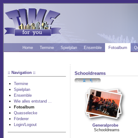
Home
Termine
Spielplan
Ensemble
Fotoalbum
Q
:: Navigation ::
Schooldreams
Termine
Spielplan
Ensemble
Wie alles entstand ...
Fotoalbum
Quasselecke
Förderer
Login/Logout
Generalprobe
Schooldreams