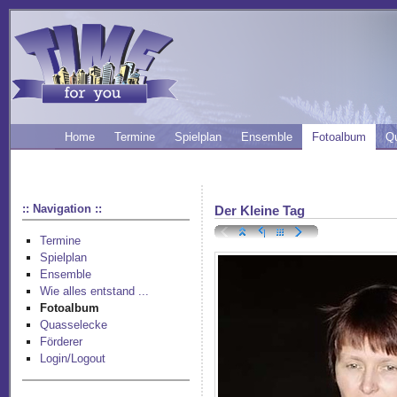
Home
Termine
Spielplan
Ensemble
Fotoalbum
Q
:: Navigation ::
Der Kleine Tag
Termine
Spielplan
Ensemble
Wie alles entstand ...
Fotoalbum
Quasselecke
Förderer
Login/Logout