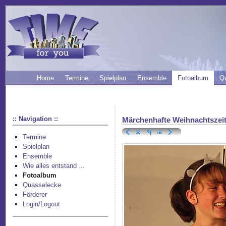
Home
Termine
Spielplan
Ensemble
Fotoalbum
Q
:: Navigation ::
Märchenhafte Weihnachtszei
Termine
Spielplan
Ensemble
Wie alles entstand ...
Fotoalbum
Quasselecke
Förderer
Login/Logout