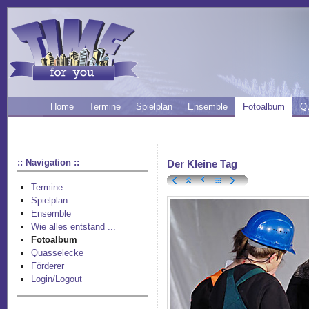
Home
Termine
Spielplan
Ensemble
Fotoalbum
Q
:: Navigation ::
Der Kleine Tag
Termine
Spielplan
Ensemble
Wie alles entstand ...
Fotoalbum
Quasselecke
Förderer
Login/Logout