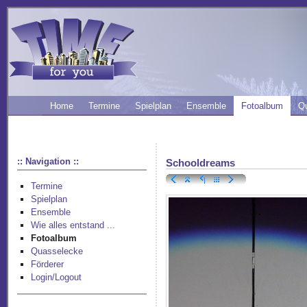
Home
Termine
Spielplan
Ensemble
Fotoalbum
Q
:: Navigation ::
Schooldreams
Termine
Spielplan
Ensemble
Wie alles entstand ...
Fotoalbum
Quasselecke
Förderer
Login/Logout