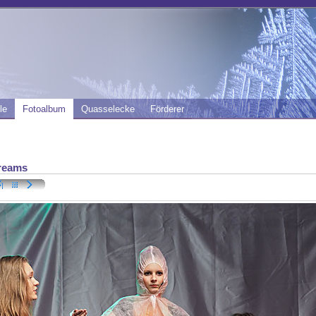
le
Fotoalbum
Quasselecke
Förderer
reams