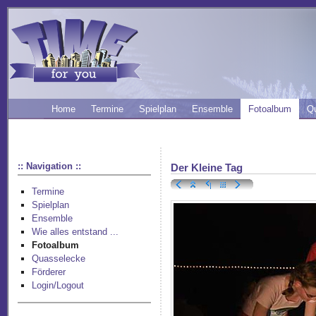
Home
Termine
Spielplan
Ensemble
Fotoalbum
Q
:: Navigation ::
Der Kleine Tag
Termine
Spielplan
Ensemble
Wie alles entstand ...
Fotoalbum
Quasselecke
Förderer
Login/Logout