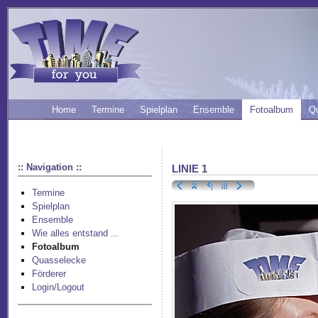
Home
Termine
Spielplan
Ensemble
Fotoalbum
Q
:: Navigation ::
LINIE 1
Termine
Spielplan
Ensemble
Wie alles entstand ...
Fotoalbum
Quasselecke
Förderer
Login/Logout