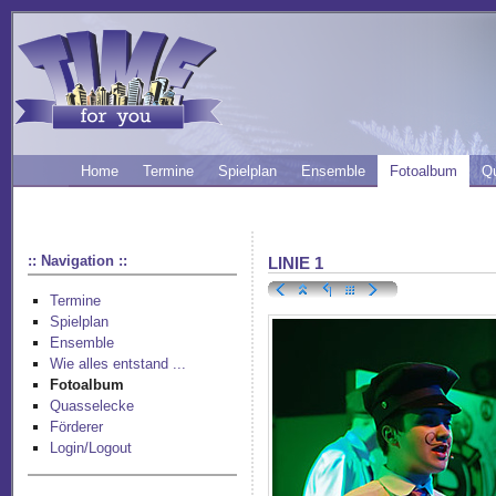
Home
Termine
Spielplan
Ensemble
Fotoalbum
Q
:: Navigation ::
LINIE 1
Termine
Spielplan
Ensemble
Wie alles entstand ...
Fotoalbum
Quasselecke
Förderer
Login/Logout