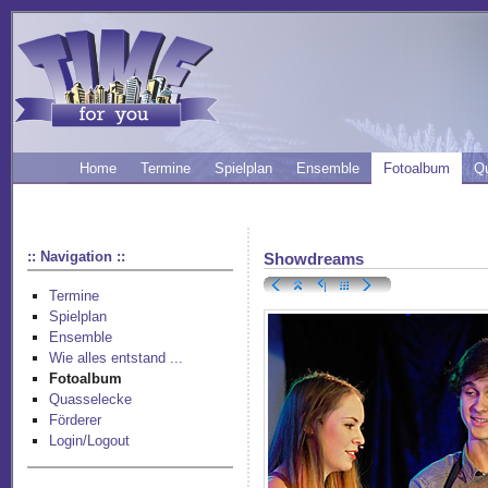
Home
Termine
Spielplan
Ensemble
Fotoalbum
Q
:: Navigation ::
Showdreams
Termine
Spielplan
Ensemble
Wie alles entstand ...
Fotoalbum
Quasselecke
Förderer
Login/Logout