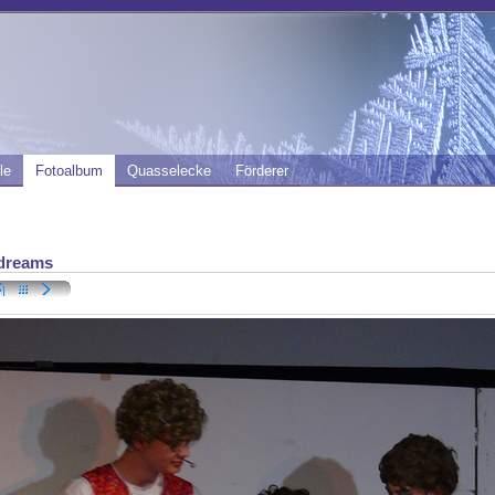
le
Fotoalbum
Quasselecke
Förderer
dreams