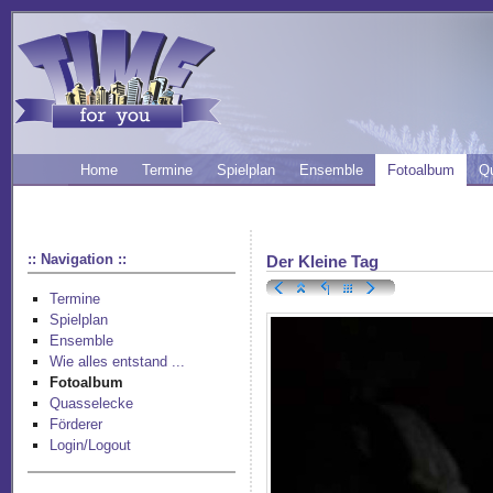
Home
Termine
Spielplan
Ensemble
Fotoalbum
Q
:: Navigation ::
Der Kleine Tag
Termine
Spielplan
Ensemble
Wie alles entstand ...
Fotoalbum
Quasselecke
Förderer
Login/Logout