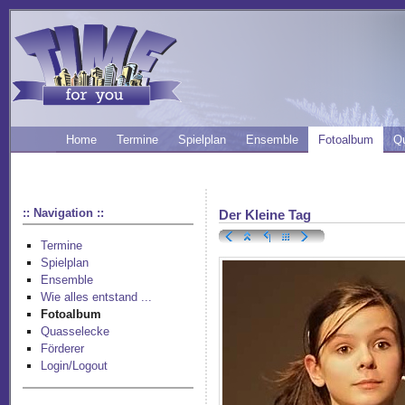
Home
Termine
Spielplan
Ensemble
Fotoalbum
Q
:: Navigation ::
Der Kleine Tag
Termine
Spielplan
Ensemble
Wie alles entstand ...
Fotoalbum
Quasselecke
Förderer
Login/Logout