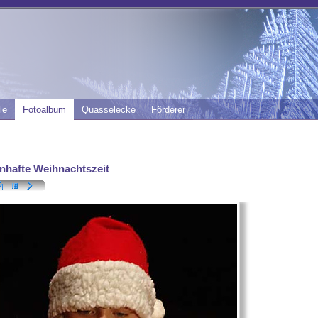
le
Fotoalbum
Quasselecke
Förderer
nhafte Weihnachtszeit