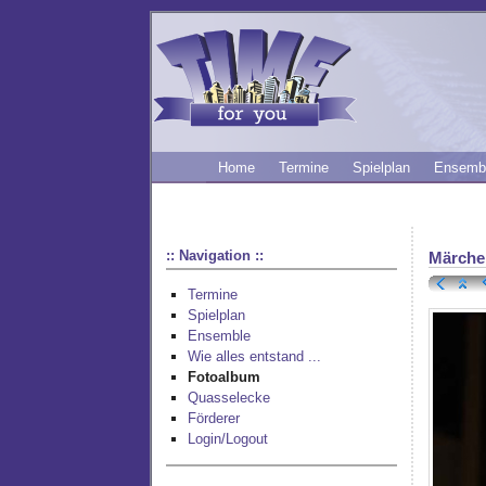
Home
Termine
Spielplan
Ensemb
:: Navigation ::
Märche
Termine
Spielplan
Ensemble
Wie alles entstand ...
Fotoalbum
Quasselecke
Förderer
Login/Logout