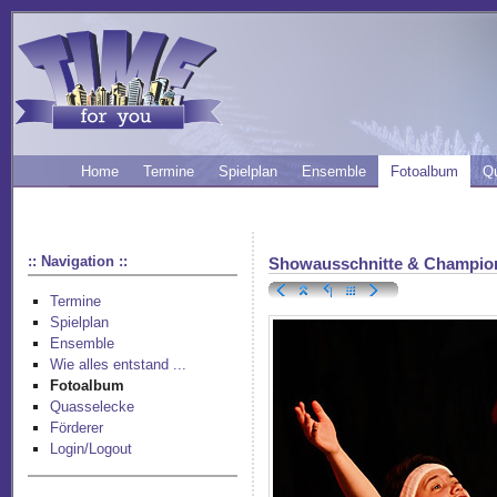
Home
Termine
Spielplan
Ensemble
Fotoalbum
Q
:: Navigation ::
Showausschnitte & Champio
Termine
Spielplan
Ensemble
Wie alles entstand ...
Fotoalbum
Quasselecke
Förderer
Login/Logout