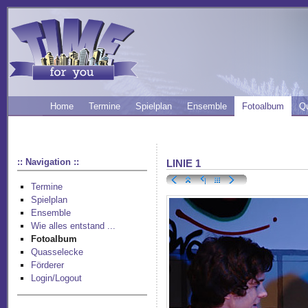
Home
Termine
Spielplan
Ensemble
Fotoalbum
Q
:: Navigation ::
LINIE 1
Termine
Spielplan
Ensemble
Wie alles entstand ...
Fotoalbum
Quasselecke
Förderer
Login/Logout