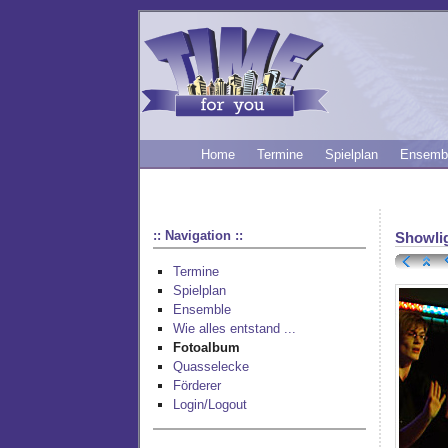
Home
Termine
Spielplan
Ensemb
:: Navigation ::
Showli
Termine
Spielplan
Ensemble
Wie alles entstand ...
Fotoalbum
Quasselecke
Förderer
Login/Logout