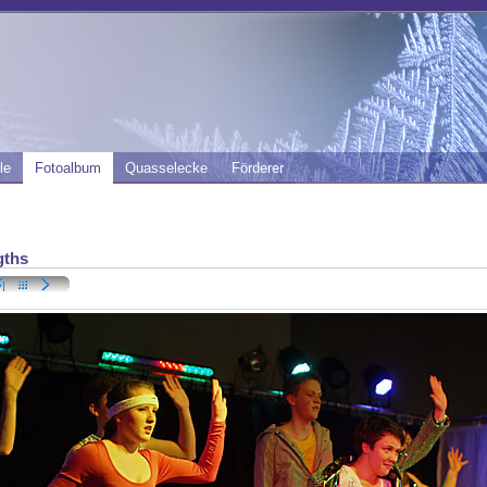
le
Fotoalbum
Quasselecke
Förderer
gths