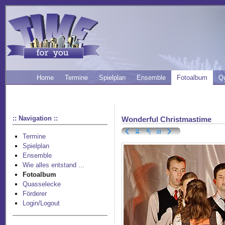
Home
Termine
Spielplan
Ensemble
Fotoalbum
Q
:: Navigation ::
Wonderful Christmastime
Termine
Spielplan
Ensemble
Wie alles entstand ...
Fotoalbum
Quasselecke
Förderer
Login/Logout