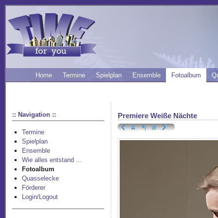
Home
Termine
Spielplan
Ensemble
Fotoalbum
Q
:: Navigation ::
Premiere Weiße Nächte
Termine
Spielplan
Ensemble
Wie alles entstand ...
Fotoalbum
Quasselecke
Förderer
Login/Logout