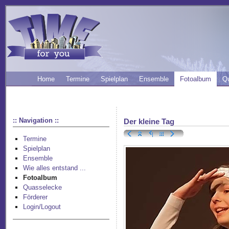
Home
Termine
Spielplan
Ensemble
Fotoalbum
Q
:: Navigation ::
Der kleine Tag
Termine
Spielplan
Ensemble
Wie alles entstand ...
Fotoalbum
Quasselecke
Förderer
Login/Logout