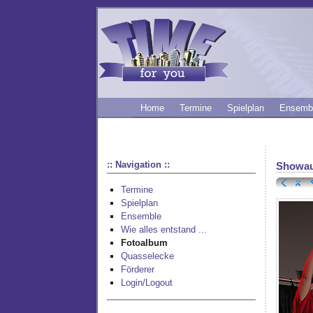
Home
Termine
Spielplan
Ensemb
:: Navigation ::
Showau
Termine
Spielplan
Ensemble
Wie alles entstand ...
Fotoalbum
Quasselecke
Förderer
Login/Logout