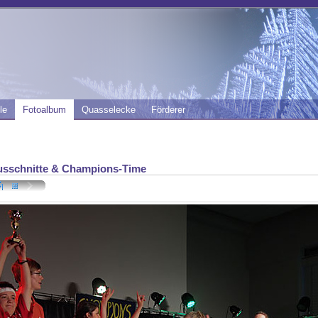
le
Fotoalbum
Quasselecke
Förderer
sschnitte & Champions-Time