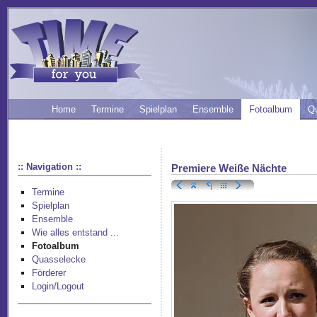
Home
Termine
Spielplan
Ensemble
Fotoalbum
Q
:: Navigation ::
Premiere Weiße Nächte
Termine
Spielplan
Ensemble
Wie alles entstand ...
Fotoalbum
Quasselecke
Förderer
Login/Logout