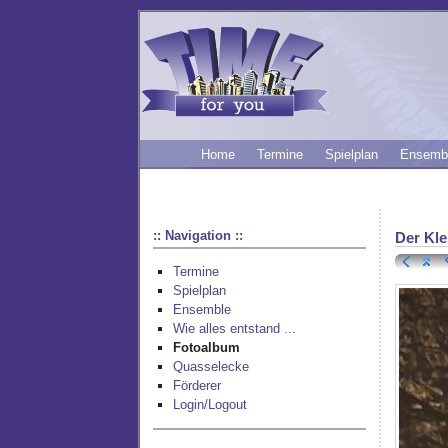
Home
Termine
Spielplan
Ensemb
:: Navigation ::
Der Kle
Termine
Spielplan
Ensemble
Wie alles entstand ...
Fotoalbum
Quasselecke
Förderer
Login/Logout