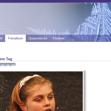
le
Fotoalbum
Quasselecke
Förderer
ine Tag