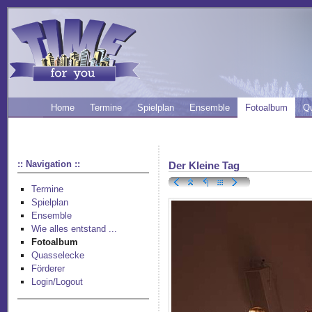
Home
Termine
Spielplan
Ensemble
Fotoalbum
Q
:: Navigation ::
Der Kleine Tag
Termine
Spielplan
Ensemble
Wie alles entstand ...
Fotoalbum
Quasselecke
Förderer
Login/Logout