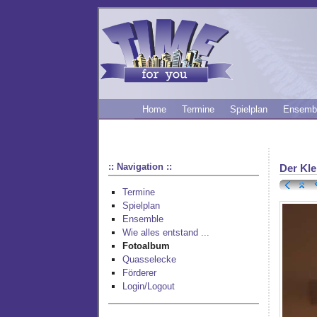
Home
Termine
Spielplan
Ensemb
:: Navigation ::
Der Kle
Termine
Spielplan
Ensemble
Wie alles entstand ...
Fotoalbum
Quasselecke
Förderer
Login/Logout