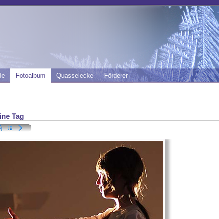
le
Fotoalbum
Quasselecke
Förderer
ine Tag