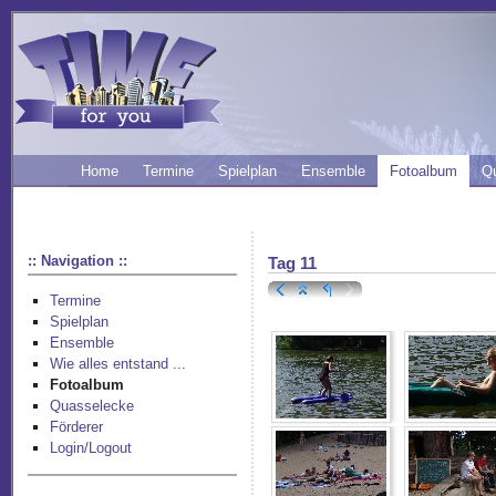
Home
Termine
Spielplan
Ensemble
Fotoalbum
Q
:: Navigation ::
Tag 11
Termine
Spielplan
Ensemble
Wie alles entstand ...
Fotoalbum
Quasselecke
Förderer
Login/Logout