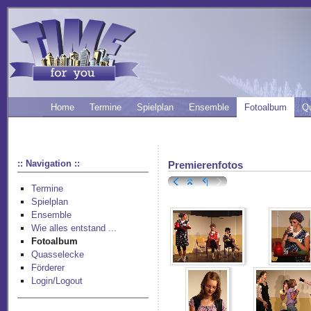
Home
Termine
Spielplan
Ensemble
Fotoalbum
Q
:: Navigation ::
Premierenfotos
Termine
Spielplan
Ensemble
Wie alles entstand ...
Fotoalbum
Quasselecke
Förderer
Login/Logout