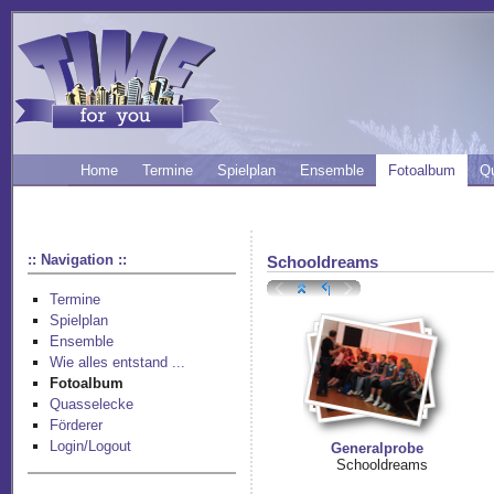
Home
Termine
Spielplan
Ensemble
Fotoalbum
Q
:: Navigation ::
Schooldreams
Termine
Spielplan
Ensemble
Wie alles entstand ...
Fotoalbum
Quasselecke
Förderer
Login/Logout
Generalprobe
Schooldreams