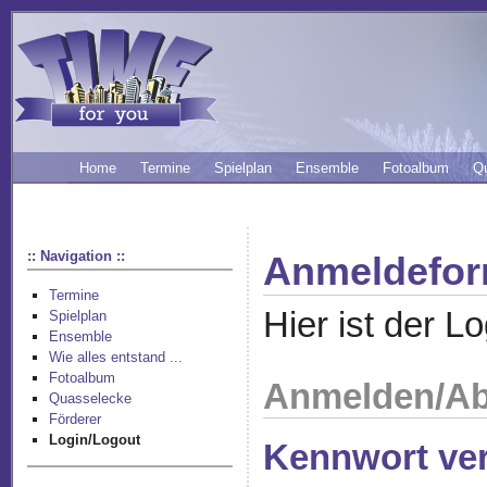
Home
Termine
Spielplan
Ensemble
Fotoalbum
Q
:: Navigation ::
Anmeldefor
Termine
Hier ist der Lo
Spielplan
Ensemble
Wie alles entstand ...
Fotoalbum
Anmelden/A
Quasselecke
Förderer
Login/Logout
Kennwort ve