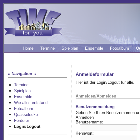
Home
Termine
Spielplan
Ensemble
Fotoalbum
Q
:: Navigation ::
Anmeldeformular
Hier ist der Login/Logout für alle.
Termine
Spielplan
Anmelden/Abmelden
Ensemble
Wie alles entstand ...
Benutzeranmeldung
Fotoalbum
Geben Sie Ihren Benutzernamen und
Quasselecke
Anmelden
Förderer
Benutzername:
Login/Logout
Kennwort: