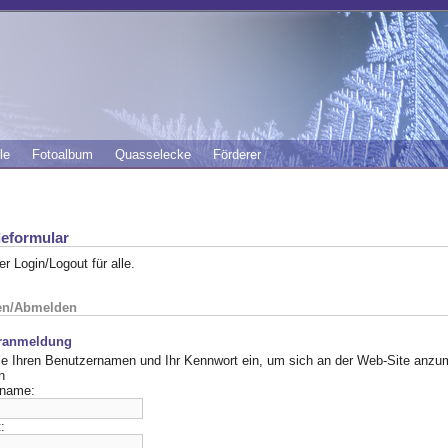
le
Fotoalbum
Quasselecke
Förderer
eformular
der Login/Logout für alle.
en/Abmelden
ranmeldung
e Ihren Benutzernamen und Ihr Kennwort ein, um sich an der Web-Site anzu
n
rname:
: