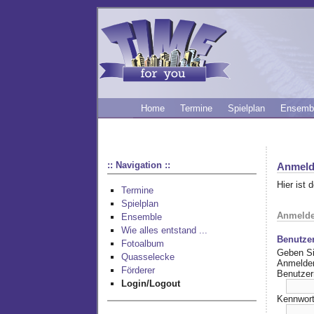
Home
Termine
Spielplan
Ensemb
:: Navigation ::
Anmeld
Hier ist 
Termine
Spielplan
Anmeld
Ensemble
Wie alles entstand ...
Benutze
Fotoalbum
Geben Si
Quasselecke
Anmelde
Förderer
Benutze
Login/Logout
Kennwort